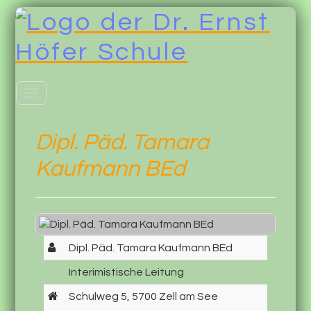
Toggle
navigation
Dipl. Päd. Tamara
Kaufmann BEd
Dipl. Päd. Tamara Kaufmann BEd
Interimistische Leitung
Schulweg 5, 5700 Zell am See